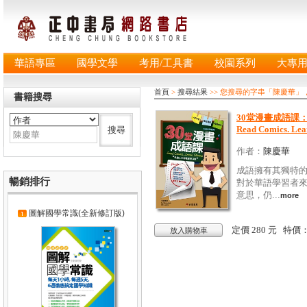
華語專區
國學文學
考用/工具書
校園系列
大專
首頁
>
搜尋結果
>> 您搜尋的字串「陳慶華」
書籍搜尋
30堂漫畫成語課
Read Comics. Lea
作者：
陳慶華
成語擁有其獨特
暢銷排行
對於華語學習者
意思，仍...
more
圖解國學常識(全新修訂版)
定價 280 元 特價
放入購物車