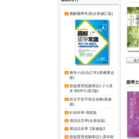
圖解國學常識(全新修訂版)
放
雅舍小品(合訂本)(典藏書盒
版)
國學
新版實用視聽華語1-2-3 課
本-附MP3 (第3版)
狀元字音字形全攻略(新修
版)
針灸科學-增新版
漢語語言學(全新改版)
華語語音學【新修版】
新版實用視聽華語1-課本附