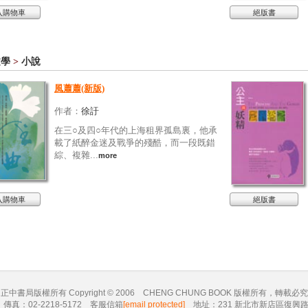
入購物車
絕版書
文學
>
小說
風蕭蕭(新版)
作者：
徐訏
在三○及四○年代的上海租界孤島裏，他承
載了紙醉金迷及戰爭的殘酷，而一段既錯
綜、複雜...
more
入購物車
絕版書
正中書局版權所有 Copyright © 2006 CHENG CHUNG BOOK 版權所有，轉載必究
5 傳真：02-2218-5172 客服信箱
[email protected]
地址：231 新北市新店區復興路 