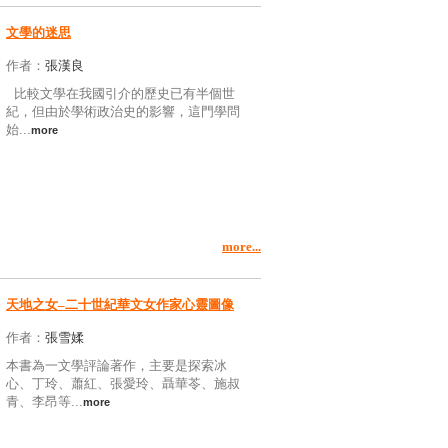
文學的迷思
作者：
張漢良
比較文學在我國引介的歷史已有半個世
紀，但由於學術政治史的影響，這門學問
始...
more
more...
天地之女–二十世紀華文女作家心靈圖像
作者：
張雪媃
本書為一文學評論著作，主要是探索冰
心、丁玲、蕭紅、張愛玲、聶華苓、施叔
青、李昂等...
more