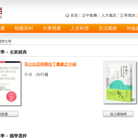
首頁
│
正中集團
│
人才邀請
│
訂單查詢
具書
校園系列
大專用書
人文科普
生活風格
外版
國學文學
文學
>
名家經典
莎士比亞時期拉丁戲劇之介紹
作者：
白行健
絕版書
放入購物車
文學
>
國學選粹