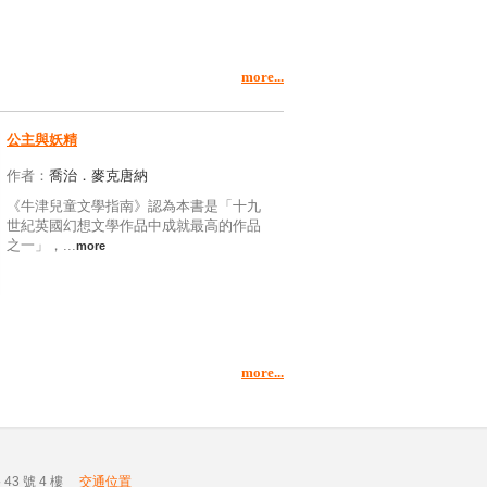
more...
公主與妖精
作者：
喬治．麥克唐納
《牛津兒童文學指南》認為本書是「十九
世紀英國幻想文學作品中成就最高的作品
之一」，...
more
more...
43 號 4 樓
交通位置