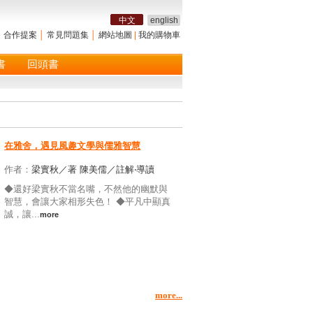
中文
english
│
合作提案
│
常見問題集
│
網站地圖
|
我的購物車
書
回頭書
在雅舍，遇見風趣文學與儒雅智慧
作者：
梁實秋／著 陳美儒／註解‧導讀
◆還好梁實秋不當名嘴，不然他的幽默與
智慧，會讓大家相形失色！ ◆平凡中顯真
誠，讓...
more
more...