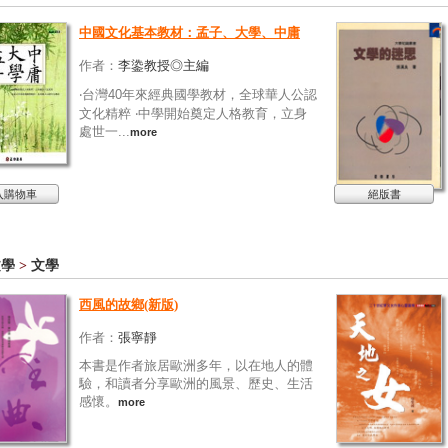
中國文化基本教材：孟子、大學、中庸
作者：
李鍌教授◎主編
‧台灣40年來經典國學教材，全球華人公認
文化精粹 ‧中學開始奠定人格教育，立身
處世一...
more
入購物車
絕版書
文學
>
文學
西風的故鄉(新版)
作者：
張寧靜
本書是作者旅居歐洲多年，以在地人的體
驗，和讀者分享歐洲的風景、歷史、生活
感懷。
more