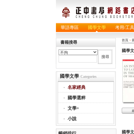
華語專區
國學文學
考用/工
首頁
>
書籍搜尋
國學
國學文學
Categories
名家經典
國學選粹
文學+
小說
國學
暢銷排行