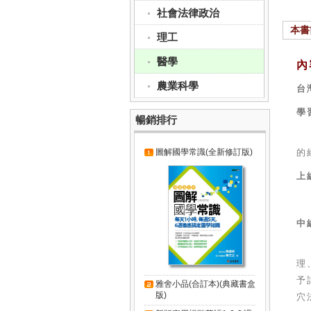
社會法律政治
本書
理工
醫學
內
農業科學
台
學
暢銷排行
圖解國學常識(全新修訂版)
的
上
中
理
予
雅舍小品(合訂本)(典藏書盒
版)
穴