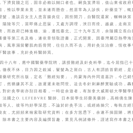
，下濟貧賤之厄，固非必賴以餬口者也。嗣負笈濟垣，值山東省政府
首，惟以學業未竟，並未遂而懸壺，然居常為人診疾，針藥並下，輒
理髮，逢該店女主人患盲腸炎症，因拒開刀，自醫院還家，輾轉牀笫
、陽陵等穴，當即痛止思寐，又處方調理，浹日而痊。越歲，走南京
榜，而政府已轉進穗、渝，遷抵臺北。三十九年五月，余隨國立長白
獲優等第三名及格，遂依章領取證書，正式開業。因臺灣屬亞熱帶海
病，風寒濕留鬱肌肉筋骨間，往往久而不去，用針灸法治療，恆收事
下醫故事，充針灸科醫師焉。
四十八年，應中國醫藥學院聘，講授難經及針灸科學，迄今屈指已
，徹夜不休，目力因之銳減，鬢髮為之斑白，古人有謂皓首窮經，是
醫藥研究所出版，定名「難經知要」，尚蒙海內外同道嘉許，今已銷
訂，然猶嫌其不足，故遲遲未敢問世。迨去冬針刺麻醉實驗成功，轟
，對針灸學術亦刮目相看，一時從余遊者，有加拿大威斯頓大學醫學
、法國之
O. LEFEBVRE
醫師、日本留學生邱榮美藥師，高棉僑生陳
姐等人。彼等均好學深思，不論於針灸手法，或經絡腧穴，每執古經
校友，尤頻頻來翰索取研究資料；在多方慫恿下，余遂不揣固陋，將
。除本書之主要內容及編撰旨趣，業見凡例諸條外，謹述寫作本書之