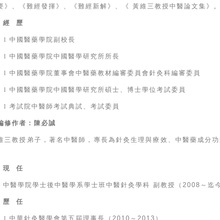
要》、《難經發揮》、《難經新解》、《
黃維三教授中醫論文集》
經
歷
l
中國醫藥學院副校長
l
中國醫藥學院中國醫學研究所所長
l
中國醫藥學院董事會中醫藥教材編審委員會針灸科編審委員
l
中國醫藥學院中國醫學研究所碩士、博士學位考試委員
l
考試院中醫師考試典試、考試委員
編修作者：陳必誠
維三教授弟子，
著名中醫師，專長為針灸生理與療效、中醫藥成分功
。
現
任
中醫學院學士後中醫學系學士班中醫針灸學科
副教授（
2008
～迄
歷
任
l
中華針灸醫學會第五屆理事長（
2010
～
2013
）