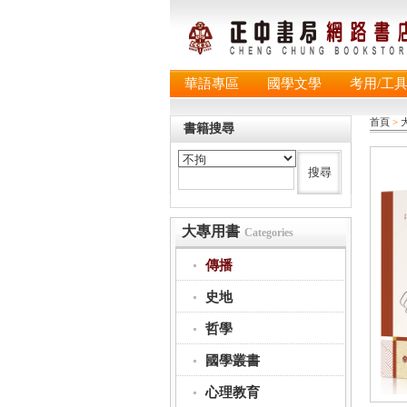
華語專區
國學文學
考用/工
首頁
>
書籍搜尋
大專用書
Categories
傳播
史地
哲學
國學叢書
心理教育