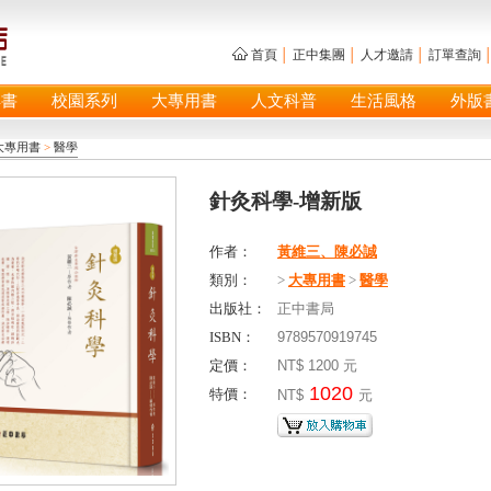
首頁
│
正中集團
│
人才邀請
│
訂單查詢
具書
校園系列
大專用書
人文科普
生活風格
外版
大專用書
>
醫學
針灸科學-增新版
作者：
黃維三、陳必誠
類別：
>
大專用書
>
醫學
出版社：
正中書局
ISBN：
9789570919745
定價：
NT$ 1200 元
1020
特價：
NT$
元