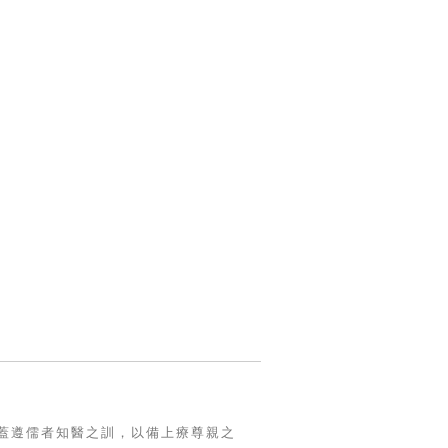
蓋遵儒者知醫之訓，以備上療尊親之