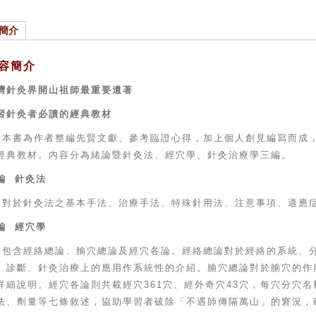
簡介
容簡介
灣針灸界開山祖師最重要遺著
習針灸者必讀的經典教材
本書為作者整編先賢文獻、參考臨證心得，加上個人創見編寫而成
經典教材。內容分為緒論暨針灸法、經穴學、針灸治療學三編。
編
針灸法
對於針灸法之基本手法、治療手法、特殊針用法、注意事項、適應
編
經穴學
包含經絡總論、腧穴總論及經穴各論。經絡總論對於經絡的系統、
、診斷、針灸治療上的應用作系統性的介紹。腧穴總論對於腧穴的作
詳細說明。經穴各論則共載經穴
361
穴、經外奇穴
43
穴，每穴分穴名
法、劑量等七條敘述，協助學習者破除「不遇師傳隔萬山」的窘況，