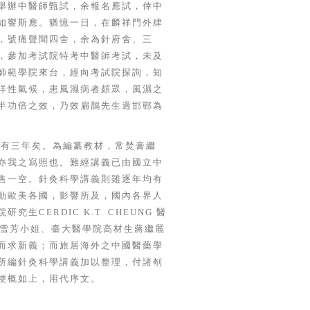
舉辦中醫師甄試，余報名應試，倖中
如響斯應。猶憶一日，在麟祥門外肆
，號痛聲聞四舍，余為針府舍、三
，參加考試院特考中醫師考試，未及
師範學院來台，經向考試院探詢，知
洋性氣候，患風濕病者頗眾，風濕之
半功倍之效，乃效扁鵲先生過邯鄲為
十有三年矣。為編纂教材，常焚膏繼
亦我之寫照也。難經講義已由國立中
售一空。針灸科學講義則雖逐年均有
動歐美各國，影響所及，國內各界人
院研究生
CERDIC K.T. CHEUNG
醫
雪芳小姐、臺大醫學院高材生蔣繼麗
而求新義；而旅居海外之中國醫藥學
所編針灸科學講義加以整理，付諸剞
梗概如上，用代序文。