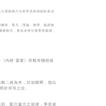
六大系統與六大科常見疾病的針灸治
國獨有，舉凡：理論、教學、臨床無
醫療取代，更在全球引發學習風潮，
《內經˙靈素》所載有關經絡
內難二經為本，詳加闡釋，指出
用於何等之症。
法則、配穴處方之規律，學習者