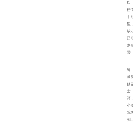
疾
榜
中
里
放
已
為
帶
晷
國
修
士
師
小
院
劂