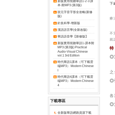
新版實用視聽華語1-2-3 課
下
本-附MP3 (第3版)
狀元字音字形全攻略(新修
版)
療
針灸科學-增新版
漢語語言學(全新改版)
不
華語語音學【新修版】
就
新版實用視聽華語1-課本附
MP3 (第3版) Practical
特
Audio-Visual Chinese
vol.1 3rd Edition
◎
時代華語1課本（可下載雲
端MP3） Modern Chinese
I
之
時代華語4課本（可下載雲
◎
端MP3） Modern Chinese
4
各
下載專區
◎
全新版華語網路資源下載