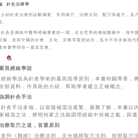
編
針灸治療學
介紹針灸治療的診斷綱要、常用腧穴、治療法則、配穴與處方，及
法。
針灸是傳統中醫學裡極重要的一環，在全世界的傳統醫療中，僅中
完備，並與中國的社會、文化、宗教等緊密結合，迄今不但未被現代
讓本書帶領你一窺其堂奧。
 色
重視經絡學說
經絡學說為針灸學術的最高指導原則，本書特闢專章，將
全部資料，作系統的介紹，幫助學者建立正確概念。
強調針灸手法
針灸手法多端，以迎隨補瀉法最繁、最難了解，本書以
家補瀉之法，辨明何家之法能調理經絡中何種之氣，與適
治療取穴之道，首重原則
首列《難經》治療法則，次分循經取穴法則、按部取穴