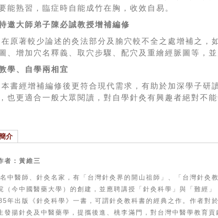
要能熟習，臨症時自能成竹在胸，收效自易。
特邀大師弟子陳必誠教授增補編修
在原著較少論述的灸法部分及腧穴較不全之處增補之，
圖、增加穴名釋義、取穴步驟、配穴及重繪經脈圖等，並
教學、自學兩相宜
本書經增補編修後更符合現代需求，有助於加深學子研
，也更適合一般大眾閱讀，對自學針灸有興趣者絕對不能
簡介
作者：黃維三
名中醫師、針灸名家，有「台灣針灸界的開山祖師」、「台灣針灸
院（今中國醫藥大學）的創建，並應聘講授「針灸科學」與「難經」
85
年出版《針灸科學》一書，可謂針灸教科書的經典之作。作者對
生發揚針灸及中醫藥學，提攜後進、桃李滿門，對台灣中醫學教育貢