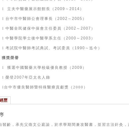
l
立夫中醫藥展示館館長（
2009
～
2014
）
l
台中市中醫師公會理事長（
2002
～
2005
）
l
中醫全民健保中保會主任委員（
2002
～
2007
）
l
中醫學院學士後中醫學系主任（
2000
～
2003
）
l
考試院中醫師考試典試、考試委員（
1990
～迄今）
獲獎榮譽
l
獲選中國醫藥大學校級優良教授（
2009
）
l
榮登
2007
年亞太名人錄
l
台中市優良醫師暨特殊醫療貢獻獎（
2000
）
經歷
序
自髫齡，承先父煥文公庭諭，於求學期間兼攻醫書，並習古法針灸，