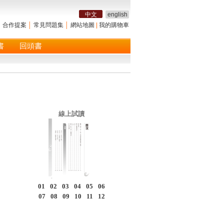
中文
english
│
合作提案
│
常見問題集
│
網站地圖
|
我的購物車
書
回頭書
線上試讀
01
02
03
04
05
06
07
08
09
10
11
12