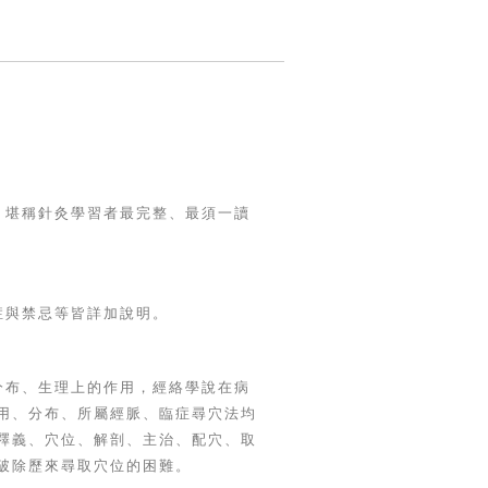
，堪稱針灸學習者最完整、最須一讀
症與禁忌等皆詳加說明。
分布、生理上的作用，經絡學說在病
用、分布、所屬經脈、臨症尋穴法均
釋義、穴位、解剖、主治、配穴、取
破除歷來尋取穴位的困難。