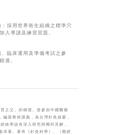
如：採用世界衛生組織之標準穴
加入導讀及練習習題。
讀、臨床運用及準備考試之參
錯過。
教育之父」的稱號。曾參加中國醫藥
，編篡教材講義，為台灣針灸啟蒙，
於經絡學說有深入研究與獨到見解，
獻卓著。著有《針灸科學》、《難經