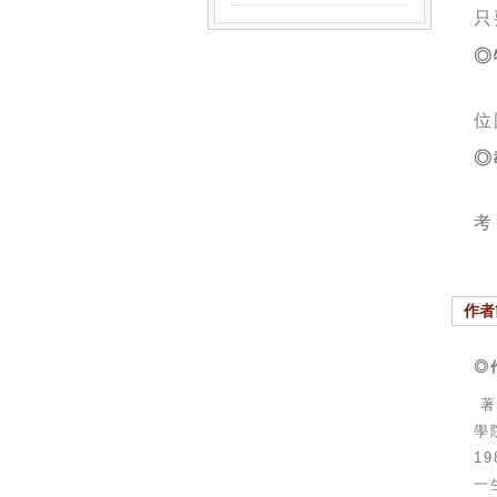
只
◎
位
◎
考
作者
◎
著
學
19
一