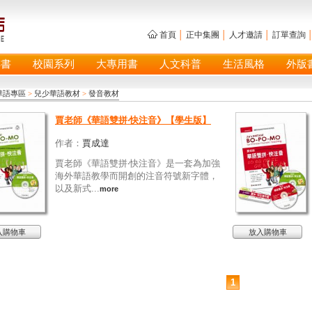
首頁
│
正中集團
│
人才邀請
│
訂單查詢
具書
校園系列
大專用書
人文科普
生活風格
外版
華語專區
>
兒少華語教材
>
發音教材
賈老師《華語雙拼‧快注音》【學生版】
作者：
賈成達
賈老師《華語雙拼‧快注音》是一套為加強
海外華語教學而開創的注音符號新字體，
以及新式...
more
入購物車
放入購物車
1