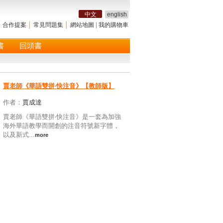
中文
english
│
合作提案
│
常見問題集
│
網站地圖
|
我的購物車
書
回頭書
賈老師《華語雙拼‧快注音》【教師版】
作者：
賈成達
賈老師《華語雙拼‧快注音》是一套為加強
海外華語教學而開創的注音符號新字體，
以及新式...
more