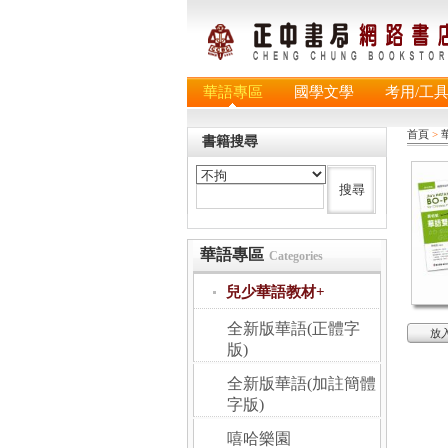
華語專區
國學文學
考用/工
首頁
>
書籍搜尋
華語專區
Categories
兒少華語教材+
全新版華語(正體字
放
版)
全新版華語(加註簡體
字版)
嘻哈樂園