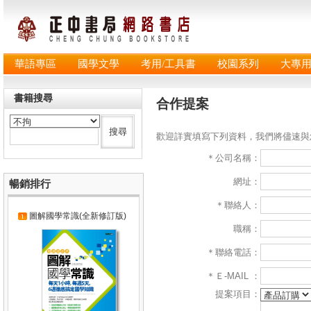
華語專區
國學文學
考用/工具書
校園系列
大專
書籍搜尋
合作提案
歡迎詳實填寫下列資料，我們將儘速與
＊公司名稱：
網址：
暢銷排行
＊聯絡人：
圖解國學常識(全新修訂版)
職稱：
＊聯絡電話：
＊Ｅ-MAIL ：
提案項目：