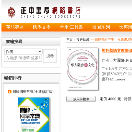
華語專區
國學文學
考用/工具書
校園系列
大專
首頁
>
搜尋結果
>> 您搜尋的字串「方麗娜.何
書籍搜尋
對外華語文教學研
作者：
方麗娜.何德
**至107年共推出
(原價3940元)*
暢銷排行
書Teac...
more
圖解國學常識(全新修訂版)
定價 4000 元 特
放入購物車