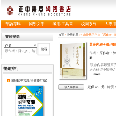
華語專區
國學文學
考用/工具書
校園系列
大專
首頁
>
搜尋結果
>> 您搜尋的字串「原作者
書籍搜尋
黃帝內經今義-增
作者：
原作者：
欣
現存內容最豐富
暢銷排行
適合研習中醫學
...
more
圖解國學常識(全新修訂版)
定價 450 元 特價
放入購物車